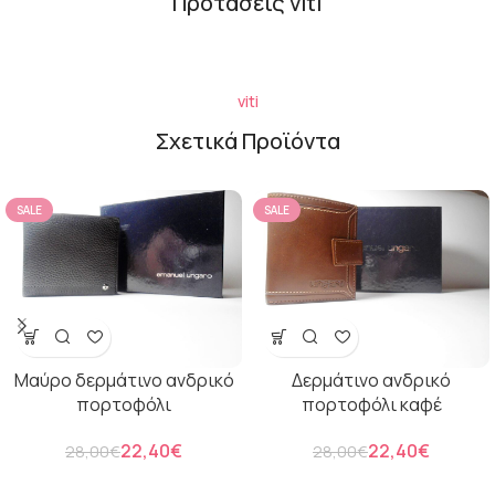
Προτάσεις viti
viti
Σχετικά Προϊόντα
SALE
SALE
Μαύρο δερμάτινο ανδρικό
Δερμάτινο ανδρικό
πορτοφόλι
πορτοφόλι καφέ
22,40
€
22,40
€
28,00
€
28,00
€