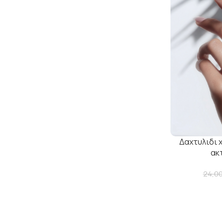
Δαχτυλιδι 
ακ
24,0