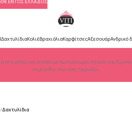
 30€ ΕΝΤΟΣ ΕΛΛΑΔΟΣ
l
Δαχτυλίδια
Κολιέ
Βραχιόλια
Καρφίτσες
Αξεσουάρ
Ανδρικό 
α από ασήμι και ατσάλι με ημιπολύτιμες πέτρες και ζιργκό
το μέγεθος που σας ταιριάζει.
α
Δαχτυλίδια