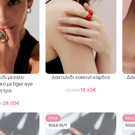
ιδι μεγαλο
Δαχτυλιδι κοκκινη καρδια
Δαχ
ο με tiger eye
18,40
€
ετρα
23,00
€
28,00
€
€
SALE
SALE
SOLD OUT
SOLD