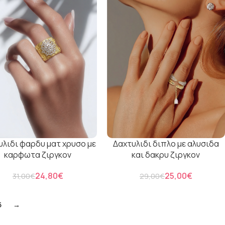
υλιδι φαρδυ ματ χρυσο με
Δαχτυλιδι διπλο με αλυσιδα
καρφωτα ζιργκον
και δακρυ ζιργκον
24,80
€
25,00
€
31,00
€
29,00
€
5
→