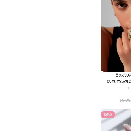
Δαχτυλ
εντυπωσιακ
π
35,00
SALE