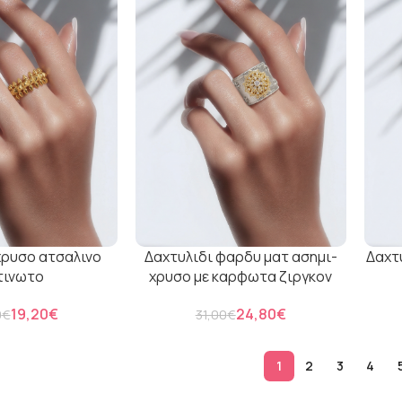
χρυσο ατσαλινο
Δαχτυλιδι φαρδυ ματ ασημι-
Δαχτ
τινωτο
χρυσο με καρφωτα ζιργκον
19,20
€
24,80
€
0
€
31,00
€
1
2
3
4