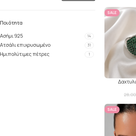
SALE
Ποιότητα
Ασήμι 925
14
Ατσάλι επιχρυσωμένο
31
Ημιπολύτιμες πέτρες
1
Δαχτυλ
28,0
SALE