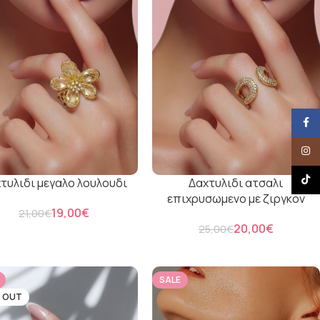
Face
Insta
TikTo
τυλιδι μεγαλο λουλουδι
Δαχτυλιδι ατσαλι
επιχρυσωμενο με ζιργκον
19,00
€
21,00
€
20,00
€
25,00
€
SALE
 OUT