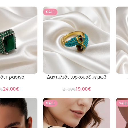
SALE
ιδι πρασινο
Δαχτυλιδι τυρκουαζ με μωβ
24,00
€
19,00
€
0
€
21,00
€
SALE
SALE