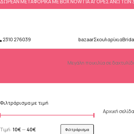
ΔΩΡΕΑΝ ΜΕΤΑΦΟΡΙΚΑ ΜΕ BOX NOW ΓΙΑ ΑΓΟΡΕΣ ΑΝΩ ΤΩΝ
2310 276039
bazaar
Σκουλαρίκια
Brida
Μεγάλη ποικιλία σε δαχτυλίδι
Φιλτράρισμα με τιμή
Αρχική σελίδ
Τιμή:
10€
—
40€
Φιλτράρισμα