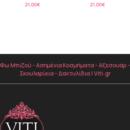
€
€
Φω Μπιζού - Ασημένια Κοσμήματα - Αξεσουάρ -
Σκουλαρίκια - Δαχτυλίδια | Viti.gr