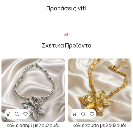
Προτάσεις viti
viti
Σχετικά Προϊόντα
Κολιε ασημι με λουλουδι
Κολιε χρυσο με λουλουδι