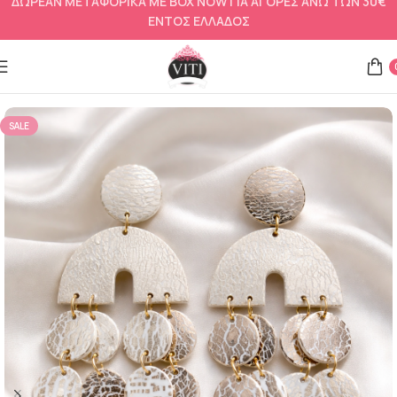
ΔΩΡΕΑΝ ΜΕΤΑΦΟΡΙΚΑ ΜΕ BOX NOW ΓΙΑ ΑΓΟΡΕΣ ΑΝΩ ΤΩΝ 30€
ΕΝΤΟΣ ΕΛΛΑΔΟΣ
Αρχική σελίδα
Σκουλαρίκια
SALE