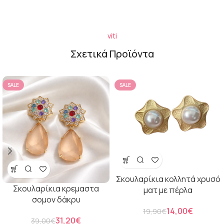
viti
Σχετικά Προϊόντα
SALE
SALE
Σκουλαρίκια κολλητά χρυσό
Σκουλαρίκια κρεμαστα
ματ με πέρλα
σομον δάκρυ
14,00
€
19,90
€
31,20
€
39,00
€