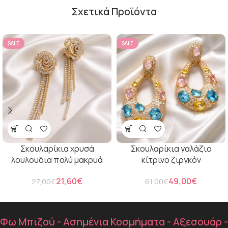
Σχετικά Προϊόντα
SALE
SALE
Σκουλαρίκια χρυσά
Σκουλαρίκια γαλάζιο
λουλουδια πολύ μακρυά
κίτρινο ζιργκόν
21,60
€
49,00
€
27,00
€
61,00
€
Φω Μπιζού - Ασημένια Κοσμήματα - Αξεσουάρ -