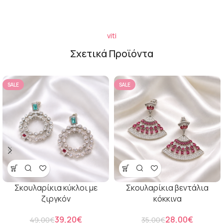
viti
Σχετικά Προϊόντα
SALE
SALE
Σκουλαρίκια κύκλοι με
Σκουλαρίκια βεντάλια
ζιργκόν
κόκκινα
39,20
€
28,00
€
49,00
€
35,00
€