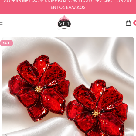
ΔΩΡΕΑΝ ΜΕΤΑΦΟΡΙΚΑ ΜΕ BOX NOW ΓΙΑ ΑΓΟΡΕΣ ΑΝΩ ΤΩΝ 30€
ΕΝΤΟΣ ΕΛΛΑΔΟΣ
Αρχική σελίδα
Σκουλαρίκια
SALE