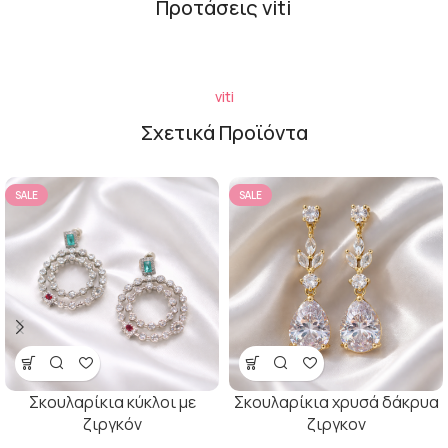
Προτάσεις viti
viti
Σχετικά Προϊόντα
SALE
SALE
Σκουλαρίκια κύκλοι με
Σκουλαρίκια χρυσά δάκρυα
ζιργκόν
ζιργκον