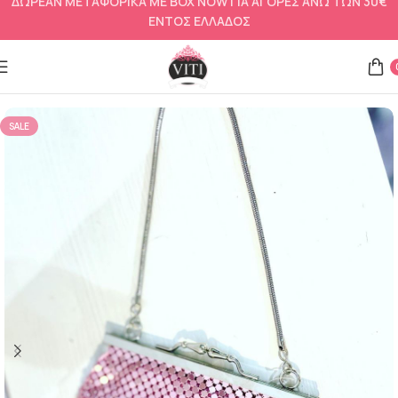
ΔΩΡΕΑΝ ΜΕΤΑΦΟΡΙΚΑ ΜΕ BOX NOW ΓΙΑ ΑΓΟΡΕΣ ΑΝΩ ΤΩΝ 30€
ΕΝΤΟΣ ΕΛΛΑΔΟΣ
Αρχική σελίδα
Αξεσουάρ
Βραδινά τσαντάκια και τσάντες
SALE