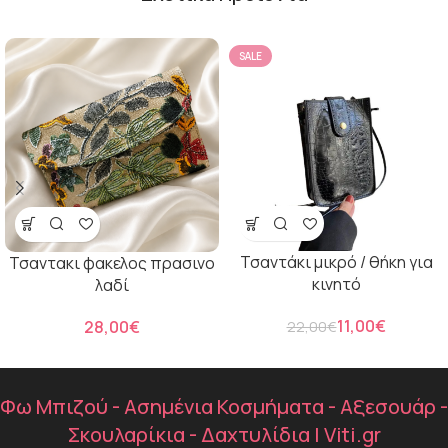
SALE
Τσαντάκι μικρό / θήκη για
Τσαντακι φακελος πρασινο
κινητό
λαδί
11,00
€
€
22,00
€
Φω Μπιζού - Ασημένια Κοσμήματα - Αξεσουάρ -
Σκουλαρίκια - Δαχτυλίδια | Viti.gr