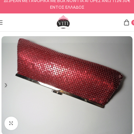
ΔΩΡΕΑΝ ΜΕΤΑΦΟΡΙΚΑ ΜΕ BOX NOW ΓΙΑ ΑΓΟΡΕΣ ΑΝΩ ΤΩΝ 30€
ΕΝΤΟΣ ΕΛΛΑΔΟΣ
Αρχική σελίδα
Αξεσουάρ
Βραδινά τσαντάκια και τσάντες
Click to enlarge