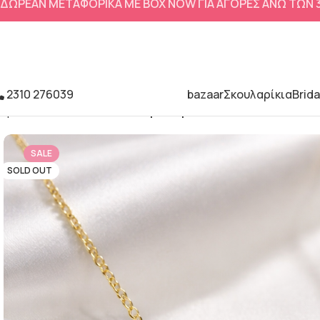
ΔΩΡΕΑΝ ΜΕΤΑΦΟΡΙΚΑ ΜΕ BOX NOW ΓΙΑ ΑΓΟΡΕΣ ΑΝΩ ΤΩΝ
2310 276039
bazaar
Σκουλαρίκια
Brida
Αρχική σελίδα
Κολιέ
Κολιε χρυσο με λουλουδια
SALE
SOLD OUT