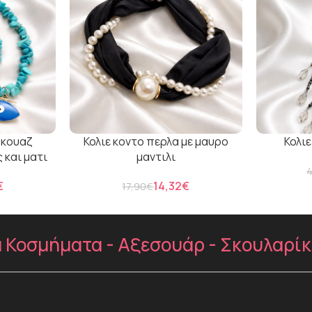
ρκουαζ
Κολιε κοντο περλα με μαυρο
Κολιε
 και ματι
μαντιλι
€
14,32
€
17,90
€
Κοσμήματα - Αξεσουάρ - Σκουλαρίκια 