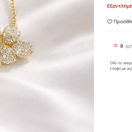
Εξαντλημ
Προσθήκ
8
χρ
Όλα τα κοσμ
επαφή με νερ