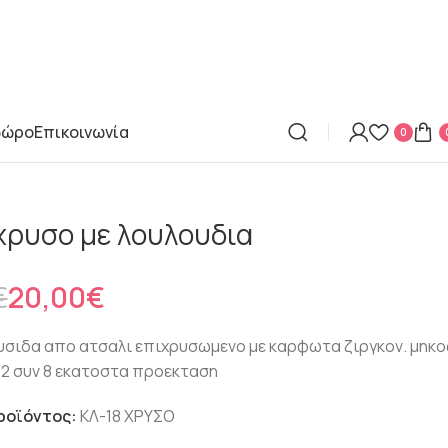
δώρο
Επικοινωνία
0
χρυσο με λουλουδια
€
€
€
€
€
20,00
€
λυσιδα απο ατσαλι επιχρυσωμενο με καρφωτα ζιργκον. μηκο
2 συν 8 εκατοστα προεκταση
ροϊόντος:
ΚΛ-18 ΧΡΥΣΟ