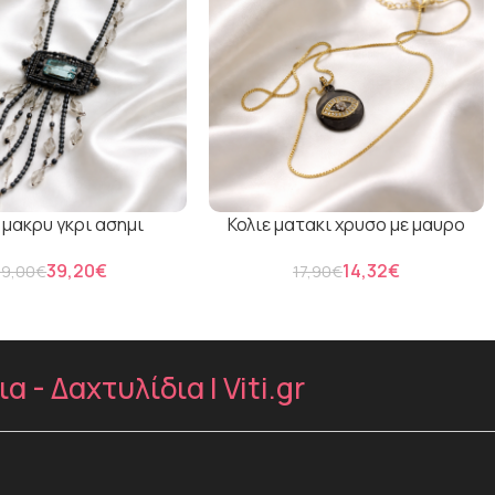
 μακρυ γκρι ασημι
Κολιε ματακι χρυσο με μαυρο
39,20
€
14,32
€
49,00
€
17,90
€
- Δαχτυλίδια | Viti.gr