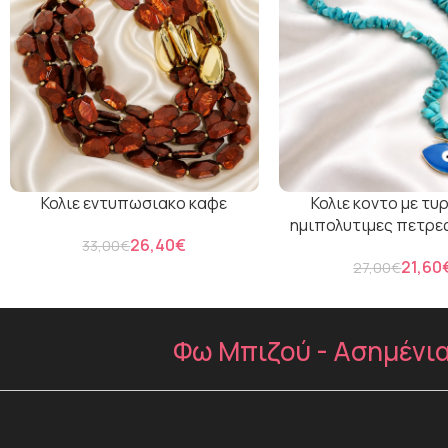
Κολιε εντυπωσιακο καφε
Κολιε κοντο με τυ
ημιπολυτιμες πετρες
26,40
€
33,00
€
21,60
27,00
€
Φω Μπιζού - Ασημένια 