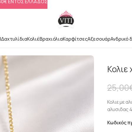
 30€ ΕΝΤΟΣ ΕΛΛΑΔΟΣ
l
Δαχτυλίδια
Κολιέ
Βραχιόλια
Καρφίτσες
Αξεσουάρ
Ανδρικό 
Κολιε 
25,00
Κολιε με α
αλυσιδας 4
Κωδικός π