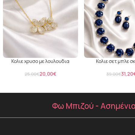
Κολιε χρυσο με λουλουδια
Κολιε σετ μπλε σ
20,00
€
31,20
25,00
€
39,00
€
Φω Μπιζού - Ασημένια 