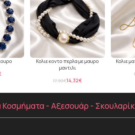
κουρο
Κολιε κοντο περλα με μαυρο
Κολιε μ
μαντιλι
€
14,32
€
17,90
€
Κοσμήματα - Αξεσουάρ - Σκουλαρίκια 