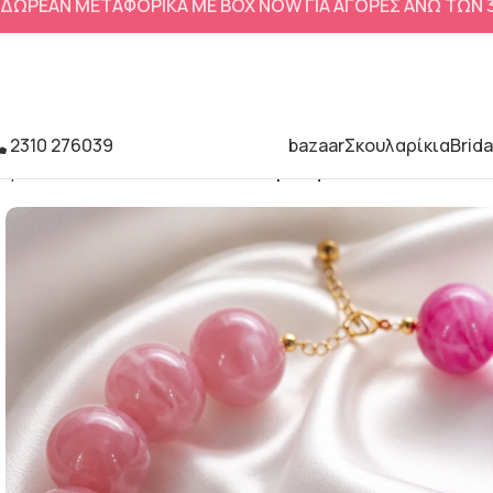
ΔΩΡΕΑΝ ΜΕΤΑΦΟΡΙΚΑ ΜΕ BOX NOW ΓΙΑ ΑΓΟΡΕΣ ΑΝΩ ΤΩΝ
2310 276039
bazaar
Σκουλαρίκια
Brida
Αρχική σελίδα
Κολιέ
Κολιε κοντο ροζ φουξ