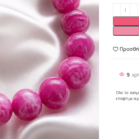
Προσθήκ
9
χρ
Όλα τα κοσμ
επαφή με νερ