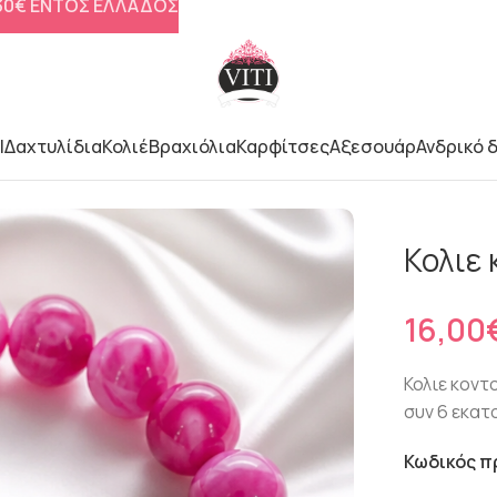
 30€ ΕΝΤΟΣ ΕΛΛΑΔΟΣ
l
Δαχτυλίδια
Κολιέ
Βραχιόλια
Καρφίτσες
Αξεσουάρ
Ανδρικό 
Κολιε 
Κολιε κοντ
συν 6 εκα
Κωδικός π