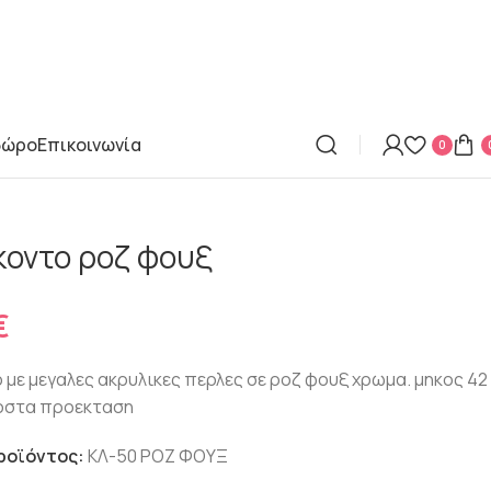
δώρο
Επικοινωνία
0
κοντο ροζ φουξ
€
ο με μεγαλες ακρυλικες περλες σε ροζ φουξ χρωμα. μηκος 42
τοστα προεκταση
ροϊόντος:
ΚΛ-50 ΡΟΖ ΦΟΥΞ