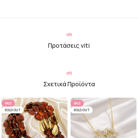
viti
Προτάσεις viti
viti
Σχετικά Προϊόντα
SALE
SALE
SOLD OUT
SOLD OUT