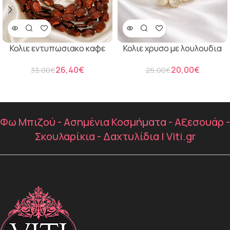
Κολιε εντυπωσιακο καφε
Κολιε χρυσο με λουλουδια
26,40
€
20,00
€
33,00
€
25,00
€
Φω Μπιζού - Ασημένια Κοσμήματα - Αξεσουάρ -
Σκουλαρίκια - Δαχτυλίδια | Viti.gr