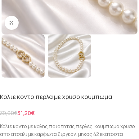
Click to enlarge
Κολιε κοντο περλα με χρυσο κουμπωμα
39,00
€
31,20
€
Κολιε κοντο με καλης ποιοτητας περλες. κουμπωμα χρυσο
απο ατσαλι με καρφωτα ζιργκον. μηκος 42 εκατοστα