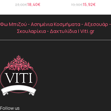
18,40
€
15,92
€
23,00
€
19,90
€
Φω Μπιζού - Ασημένια Κοσμήματα - Αξεσουάρ -
Σκουλαρίκια - Δαχτυλίδια | Viti.gr
Follow us