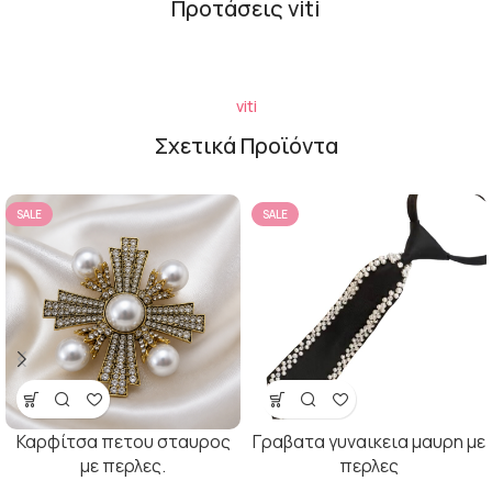
Προτάσεις viti
viti
Σχετικά Προϊόντα
SALE
SALE
Καρφίτσα πετου σταυρος
Γραβατα γυναικεια μαυρη με
με περλες.
περλες