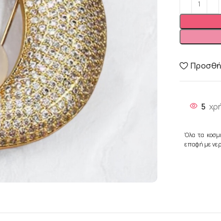
Προσθήκ
5
χρ
Όλα τα κοσμ
επαφή με νερ