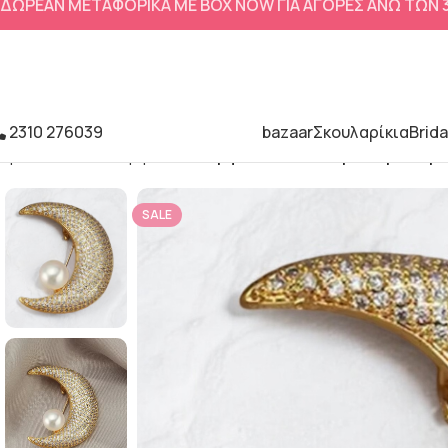
ΔΩΡΕΑΝ ΜΕΤΑΦΟΡΙΚΑ ΜΕ BOX NOW ΓΙΑ ΑΓΟΡΕΣ ΑΝΩ ΤΩΝ
2310 276039
bazaar
Σκουλαρίκια
Brida
Αρχική σελίδα
Καρφίτσες
Καρφίτσα πέτου χρυσή με πέρ
SALE