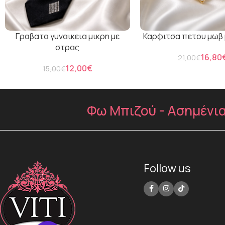
Γραβατα γυναικεια μικρη με
Καρφιτσα πετου μωβ 
στρας
16,80
21,00
€
12,00
€
15,00
€
Φω Μπιζού - Ασημένια 
Follow us