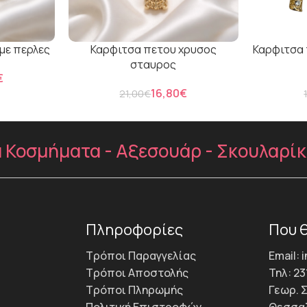
με περλες
Καρφιτσα πετου χρυσος
Καρφιτσα 
σταυρος
€
16,80
€
21,00
€
Κοσμήματα - Αξεσουάρ - Σκουλαρίκια 
Πληροφορίες
Που θ
Τρόποι Παραγγελίας
Email: 
Τρόποι Αποστολής
Τηλ: 23
Τρόποι Πληρωμής
Γεωρ. 
Πολιτική Επιστροφών
Θεσσαλ