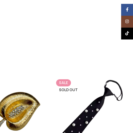
Face
Insta
TikTo
SALE
SOLD OUT