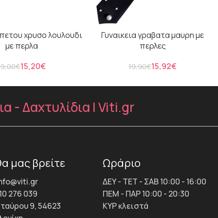
πετου χρυσο λουλουδι
Γυναικεια γραβατα μαυρη με
με περλα
περλες
15,20
€
15,92
€
19,00
€
19,90
€
- Δαχτυλίδια | Viti.gr
α μας βρείτε
Ωράριο
info@viti.gr
ΔΕΥ - ΤΕΤ - ΣΑΒ 10:00 - 16:00
10 276 039
ΠΕΜ - ΠΑΡ 10:00 - 20:30
Σταύρου 9, 54623
ΚΥΡ κλειστά
ονίκη