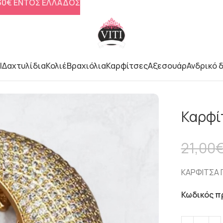
 30€ ΕΝΤΟΣ ΕΛΛΑΔΟΣ
l
Δαχτυλίδια
Κολιέ
Βραχιόλια
Καρφίτσες
Αξεσουάρ
Ανδρικό 
λα
Καρφί
21,00
ΚΑΡΦΙΤΣΑ 
Κωδικός π