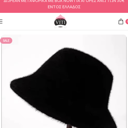
ΔΩΡΕΑΝ ΜΕΤΑΦΟΡΙΚΑ ΜΕ BOX NOW ΓΙΑ ΑΓΟΡΕΣ ΑΝΩ ΤΩΝ 30€
ΕΝΤΟΣ ΕΛΛΑΔΟΣ
Αρχική σελίδα
Αξεσουάρ
Γάντια γυναικεία και σκουφιά
SALE