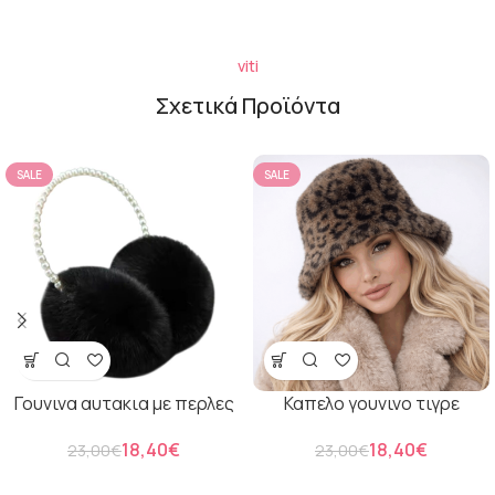
viti
Σχετικά Προϊόντα
SALE
SALE
Γουνινα αυτακια με περλες
Καπελο γουνινο τιγρε
18,40
€
18,40
€
23,00
€
23,00
€