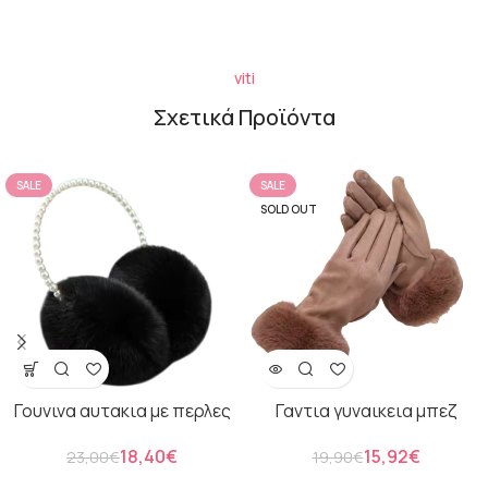
viti
Σχετικά Προϊόντα
SALE
SALE
SOLD OUT
Γουνινα αυτακια με περλες
Γαντια γυναικεια μπεζ
18,40
€
15,92
€
23,00
€
19,90
€