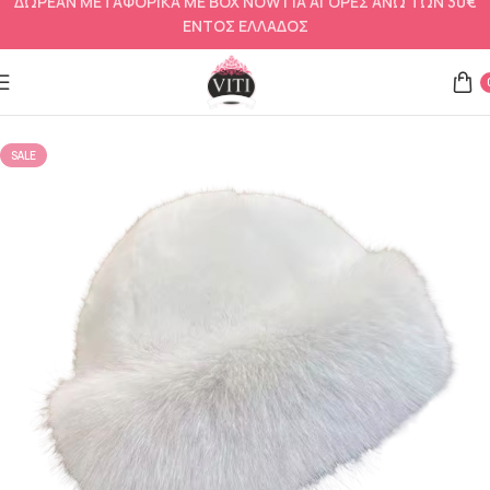
ΔΩΡΕΑΝ ΜΕΤΑΦΟΡΙΚΑ ΜΕ BOX NOW ΓΙΑ ΑΓΟΡΕΣ ΑΝΩ ΤΩΝ 30€
ΕΝΤΟΣ ΕΛΛΑΔΟΣ
Αρχική σελίδα
Αξεσουάρ
Γάντια γυναικεία και σκουφιά
SALE