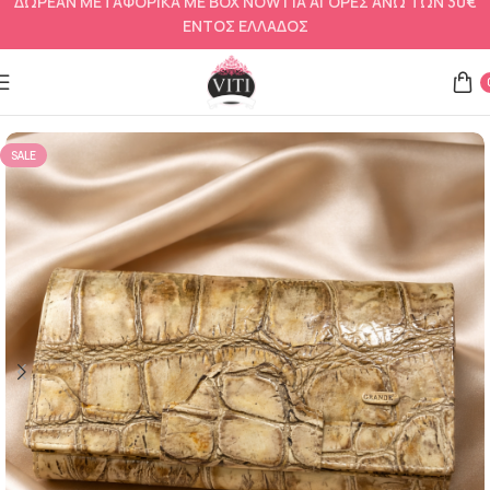
ΔΩΡΕΑΝ ΜΕΤΑΦΟΡΙΚΑ ΜΕ BOX NOW ΓΙΑ ΑΓΟΡΕΣ ΑΝΩ ΤΩΝ 30€
ΕΝΤΟΣ ΕΛΛΑΔΟΣ
Αρχική σελίδα
Αξεσουάρ
Πορτοφόλια
SALE