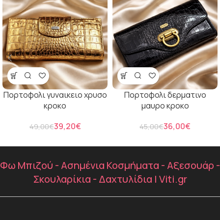
Πορτοφολι γυναικειο χρυσο
Πορτοφολι δερματινο
κροκο
μαυρο κροκο
39,20
€
36,00
€
49,00
€
45,00
€
Φω Μπιζού - Ασημένια Κοσμήματα - Αξεσουάρ -
Σκουλαρίκια - Δαχτυλίδια | Viti.gr