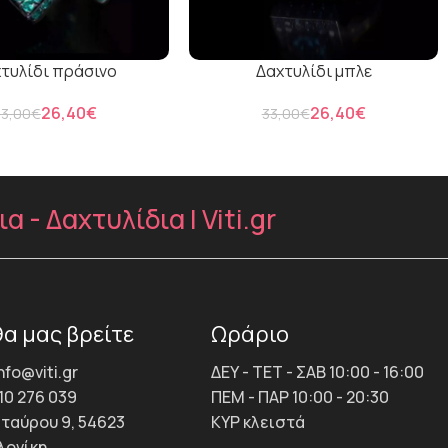
τυλίδι πράσινο
Δαχτυλίδι μπλε
26,40
€
26,40
€
33,00
€
33,00
€
- Δαχτυλίδια | Viti.gr
α μας βρείτε
Ωράριο
info@viti.gr
ΔΕΥ - ΤΕΤ - ΣΑΒ 10:00 - 16:00
10 276 039
ΠΕΜ - ΠΑΡ 10:00 - 20:30
Σταύρου 9, 54623
ΚΥΡ κλειστά
ονίκη