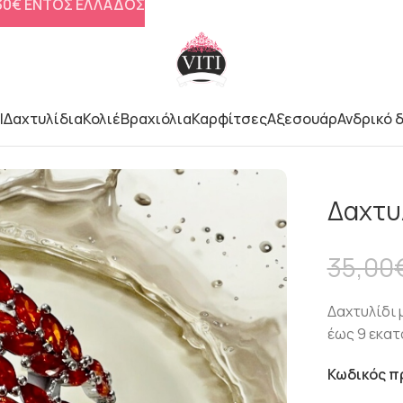
 30€ ΕΝΤΟΣ ΕΛΛΑΔΟΣ
l
Δαχτυλίδια
Κολιέ
Βραχιόλια
Καρφίτσες
Αξεσουάρ
Ανδρικό 
Δαχτυ
35,00
Δαχτυλίδι 
έως 9 εκα
Κωδικός π