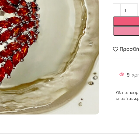
Προσθήκ
9
χρ
Όλα τα κοσμ
επαφή με νερ