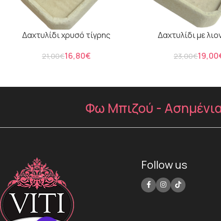
Δαχτυλίδι χρυσό τίγρης
Δαχτυλίδι με λιο
16,80
€
19,00
21,00
€
23,00
€
Φω Μπιζού - Ασημένια 
Follow us