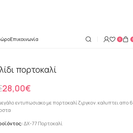
δώρο
Επικοινωνία
0
λίδι πορτοκαλί
€
€
€
€
€
28,00
€
μεγάλο εντυπωσιακο με πορτοκαλί ζιργκον. καλυπτει απο 6
τοστα
ροϊόντος:
ΔΧ-77 Πορτοκαλί