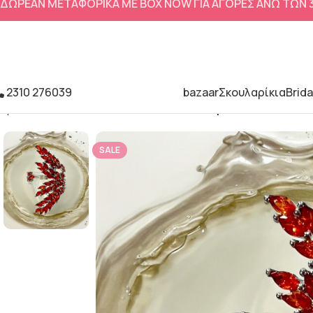
ΔΩΡΕΑΝ ΜΕΤΑΦΟΡΙΚΑ ΜΕ BOX NOW ΓΙΑ ΑΓΟΡΕΣ ΑΝΩ ΤΩΝ
2310 276039
bazaar
Σκουλαρίκια
Brida
Αρχική σελίδα
Δαχτυλίδια
Δαχτυλίδι πορτοκαλί
SALE