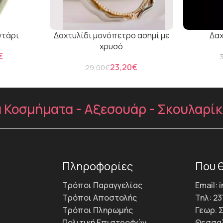
ντάρι
Δαχτυλίδι μονόπετρο ασημί με
Δαχ
χρυσό
€
23,20
€
29,00
€
Κοσμήματα - Αξεσουάρ - Σκουλαρίκια 
Πληροφορίες
Που θ
Τρόποι Παραγγελίας
Email: 
Τρόποι Αποστολής
Τηλ: 23
Τρόποι Πληρωμής
Γεωρ. 
Πολιτική Επιστροφών
Θεσσαλ