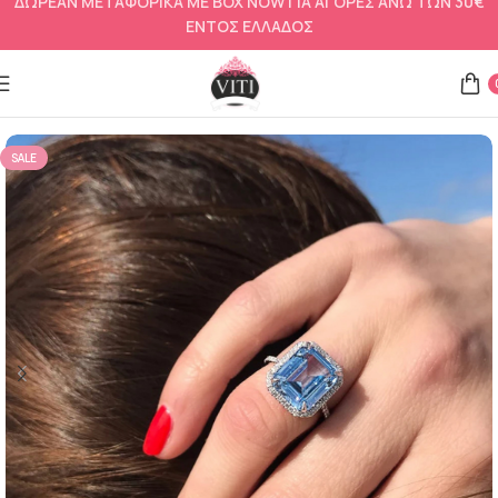
ΔΩΡΕΑΝ ΜΕΤΑΦΟΡΙΚΑ ΜΕ BOX NOW ΓΙΑ ΑΓΟΡΕΣ ΑΝΩ ΤΩΝ 30€
ΕΝΤΟΣ ΕΛΛΑΔΟΣ
Αρχική σελίδα
Δαχτυλίδια
SALE