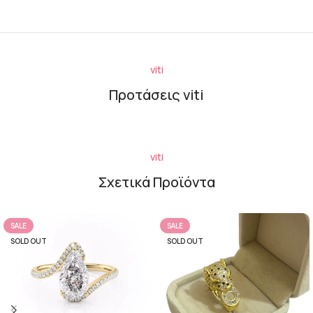
viti
Προτάσεις viti
viti
Σχετικά Προϊόντα
SALE
SALE
SOLD OUT
SOLD OUT