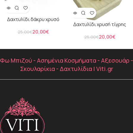
Δαχτυλίδι δάκρυ χρυσό
Δαχτυλίδι χρυσή τίγρης
20,00
€
25,00
€
20,00
€
25,00
€
Φω Μπιζού - Ασημένια Κοσμήματα - Αξεσουάρ -
Σκουλαρίκια - Δαχτυλίδια | Viti.gr