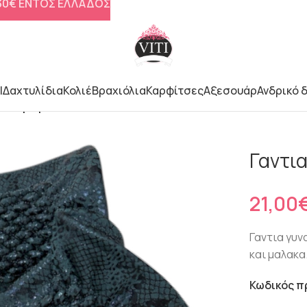
 30€ ΕΝΤΟΣ ΕΛΛΑΔΟΣ
l
Δαχτυλίδια
Κολιέ
Βραχιόλια
Καρφίτσες
Αξεσουάρ
Ανδρικό 
σσί χρωμα
Γαντια
Γαντια γυν
και μαλακα
Κωδικός π