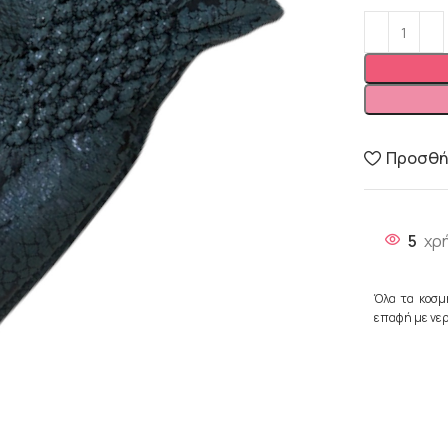
Προσθήκ
5
χρ
Όλα τα κοσμ
επαφή με νερ