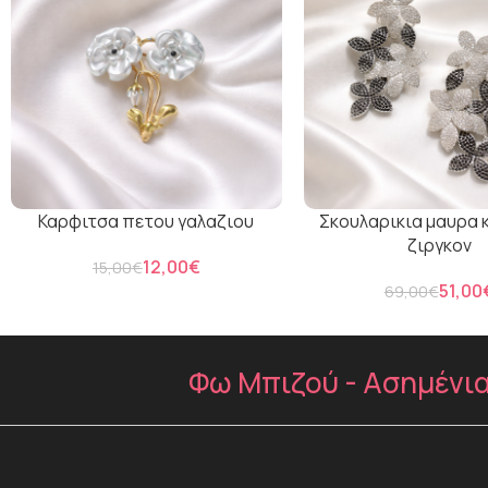
Καρφιτσα πετου γαλαζιου
Σκουλαρικια μαυρα 
ζιργκον
12,00
€
15,00
€
51,00
69,00
€
Φω Μπιζού - Ασημένια 