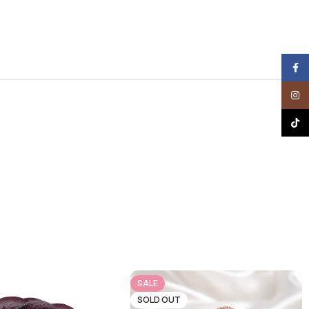
Face
Insta
TikTo
SALE
SOLD OUT