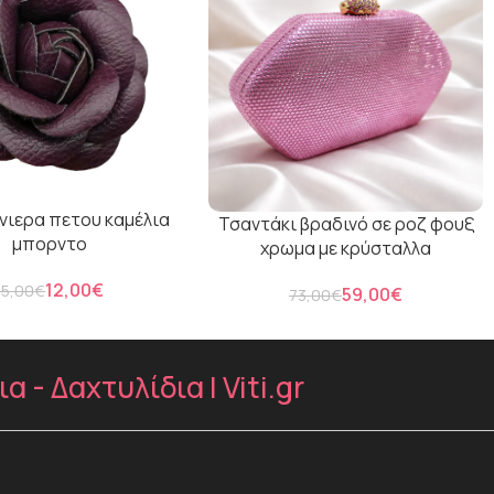
ιερα πετου καμέλια
Τσαντάκι βραδινό σε ροζ φουξ
μπορντο
χρωμα με κρύσταλλα
12,00
€
15,00
€
59,00
€
73,00
€
- Δαχτυλίδια | Viti.gr