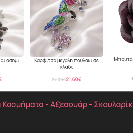
Μπουτον
και ασημι
Καρφιτσα μεγαλη πουλακι σε
κλαδι
€
21,60
€
27,00
€
Κοσμήματα - Αξεσουάρ - Σκουλαρίκια 