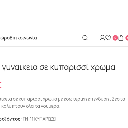
δώρο
Επικοινωνία
0
 γυναικεια σε κυπαρισσί χρωμα
€
€
€
€
€
αικεια σε κυπαρισσι χρωμα με εσωτερικη επενδυση . Ζεστα
. καλυπτουν ολα τα νουμερα.
ροϊόντος:
ΓΝ-11 ΚΥΠΑΡΙΣΣΙ