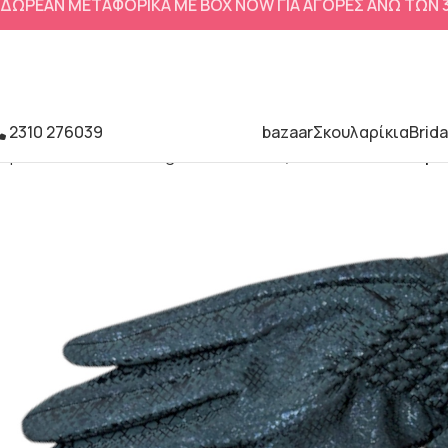
ΔΩΡΕΑΝ ΜΕΤΑΦΟΡΙΚΑ ΜΕ BOX NOW ΓΙΑ ΑΓΟΡΕΣ ΑΝΩ ΤΩΝ
2310 276039
bazaar
Σκουλαρίκια
Brida
Αρχική σελίδα
Uncategorized
Γαντια γυναικεια σε κυπαρι